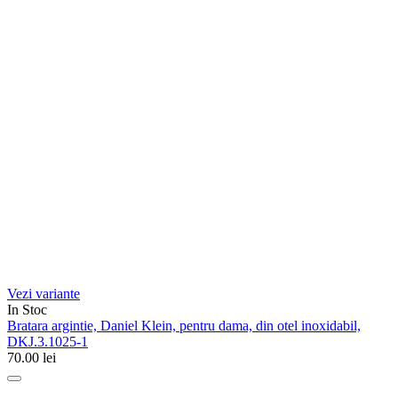
Vezi variante
In Stoc
Bratara argintie, Daniel Klein, pentru dama, din otel inoxidabil,
DKJ.3.1025-1
70.00
lei