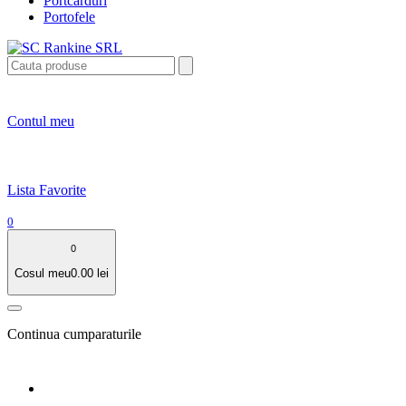
Portcarduri
Portofele
Contul meu
Lista Favorite
0
0
Cosul meu
0.00
lei
Continua cumparaturile