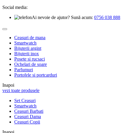
Social media:
Ai nevoie de ajutor? Sună acum:
0756 038 888
Ceasuri de mana
Smartwatch
Bijuterii argint
Bijuterii inox
Posete si rucsaci
Ochelari de soare
Parfumuri
Portofele si portcarduri
Inapoi
vezi toate produsele
Set Ceasuri
Smartwatch
Ceasuri Barbati
Ceasuri Dama
Ceasuri Copii
Inapoi