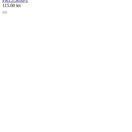
FRJ.3.3030-1
115.00
lei