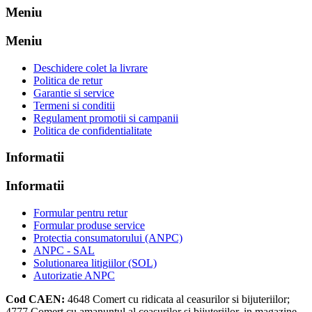
Meniu
Meniu
Deschidere colet la livrare
Politica de retur
Garantie si service
Termeni si conditii
Regulament promotii si campanii
Politica de confidentialitate
Informatii
Informatii
Formular pentru retur
Formular produse service
Protectia consumatorului (ANPC)
ANPC - SAL
Solutionarea litigiilor (SOL)
Autorizatie ANPC
Cod CAEN:
4648
Comert cu ridicata al ceasurilor si bijuteriilor;
4777
Comert cu amanuntul al ceasurilor si bijuteriilor, in magazine