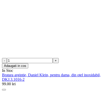
Adaugati in cos
In Stoc
Bratara argintie, Daniel Klein, pentru dama, din otel inoxidabil,
DKJ.3.1016-2
99.00
lei