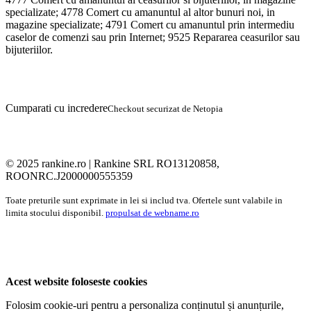
specializate;
4778
Comert cu amanuntul al altor bunuri noi, in
magazine specializate;
4791
Comert cu amanuntul prin intermediu
caselor de comenzi sau prin Internet;
9525
Repararea ceasurilor sau
bijuteriilor.
Cumparati cu incredere
Checkout securizat de Netopia
© 2025 rankine.ro |
Rankine SRL RO13120858,
ROONRC.J2000000555359
Toate preturile sunt exprimate in lei si includ tva. Ofertele sunt valabile in
limita stocului disponibil.
propulsat de webname.ro
Acest website foloseste cookies
Folosim cookie-uri pentru a personaliza conținutul și anunțurile,