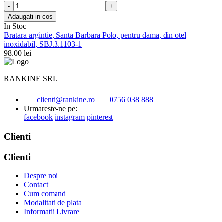
Adaugati in cos
In Stoc
Bratara argintie, Santa Barbara Polo, pentru dama, din otel
inoxidabil, SBJ.3.1103-1
98.00
lei
RANKINE SRL
clienti@rankine.ro
0756 038 888
Urmareste-ne pe:
facebook
instagram
pinterest
Clienti
Clienti
Despre noi
Contact
Cum comand
Modalitati de plata
Informatii Livrare