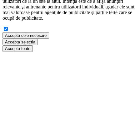
utilizatori de la un site la altul. Intenţia este de a afişa anunţuri
relevante şi antrenante pentru utilizatorii individuali, aşadar ele sunt
mai valoroase pentru agenţiile de puiblicitate şi părţile terţe care se
ocupă de publicitate.
Accepta cele necesare
Accepta selectia
Accepta toate