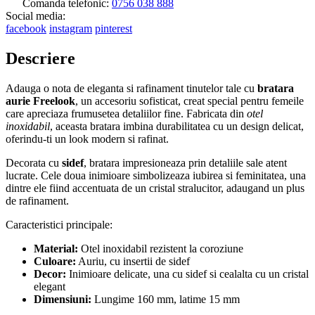
Comanda telefonic:
0756 038 888
Social media:
facebook
instagram
pinterest
Descriere
Adauga o nota de eleganta si rafinament tinutelor tale cu
bratara
aurie Freelook
, un accesoriu sofisticat, creat special pentru femeile
care apreciaza frumusetea detaliilor fine. Fabricata din
otel
inoxidabil
, aceasta bratara imbina durabilitatea cu un design delicat,
oferindu-ti un look modern si rafinat.
Decorata cu
sidef
, bratara impresioneaza prin detaliile sale atent
lucrate. Cele doua inimioare simbolizeaza iubirea si feminitatea, una
dintre ele fiind accentuata de un cristal stralucitor, adaugand un plus
de rafinament.
Caracteristici principale:
Material:
Otel inoxidabil rezistent la coroziune
Culoare:
Auriu, cu insertii de sidef
Decor:
Inimioare delicate, una cu sidef si cealalta cu un cristal
elegant
Dimensiuni:
Lungime 160 mm, latime 15 mm