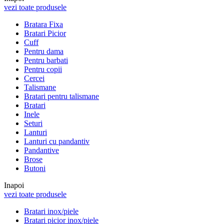
vezi toate produsele
Bratara Fixa
Bratari Picior
Cuff
Pentru dama
Pentru barbati
Pentru copii
Cercei
Talismane
Bratari pentru talismane
Bratari
Inele
Seturi
Lanturi
Lanturi cu pandantiv
Pandantive
Brose
Butoni
Inapoi
vezi toate produsele
Bratari inox/piele
Bratari picior inox/piele