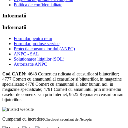
Politica de confidentialitate
Informatii
Informatii
Formular pentru retur
Formular produse service
Protectia consumatorului (ANPC)
ANPC - SAL
Solutionarea litigiilor (SOL)
Autorizatie ANPC
Cod CAEN:
4648
Comert cu ridicata al ceasurilor si bijuteriilor;
4777
Comert cu amanuntul al ceasurilor si bijuteriilor, in magazine
specializate;
4778
Comert cu amanuntul al altor bunuri noi, in
magazine specializate;
4791
Comert cu amanuntul prin intermediu
caselor de comenzi sau prin Internet;
9525
Repararea ceasurilor sau
bijuteriilor.
Cumparati cu incredere
Checkout securizat de Netopia