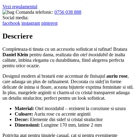
Vezi regulamentul
Comanda telefonic:
0756 038 888
Social media:
facebook
instagram
pinterest
Descriere
Completeaza-ti tinuta cu un accesoriu sofisticat si rafinat! Bratara
Daniel Klein
pentru dama, realizata din
otel inoxidabil
de inalta
calitate, imbina eleganta cu durabilitatea, fiind alegerea perfecta
pentru orice ocazie.
Designul modern al bratarii este accentuat de finisajul
auriu rose
,
care adauga un plus de rafinament. Decorata cu
sidef
in forme
delicate de inima si floare, aceasta bijuterie exprima feminitate si stil.
In plus, margelele argintii si charm-ul cu cristal transparent adauga
un detaliu stralucitor, perfect pentru un look sofisticat.
Material:
Otel inoxidabil – rezistent la coroziune si uzura
Culoare:
Auriu rose cu accente argintii
Decor:
Elemente din sidef si cristal stralucitor
Dimensiuni:
Lungime 170 mm, latime 2 mm
Potrivita atat pentru tinutele casual, cat si pentru evenimente