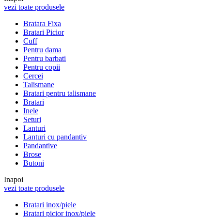
vezi toate produsele
Bratara Fixa
Bratari Picior
Cuff
Pentru dama
Pentru barbati
Pentru copii
Cercei
Talismane
Bratari pentru talismane
Bratari
Inele
Seturi
Lanturi
Lanturi cu pandantiv
Pandantive
Brose
Butoni
Inapoi
vezi toate produsele
Bratari inox/piele
Bratari picior inox/piele