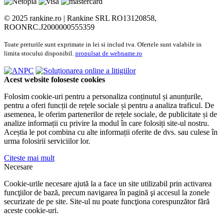
© 2025 rankine.ro |
Rankine SRL RO13120858,
ROONRC.J2000000555359
Toate preturile sunt exprimate in lei si includ tva. Ofertele sunt valabile in
limita stocului disponibil.
propulsat de webname.ro
Acest website foloseste cookies
Folosim cookie-uri pentru a personaliza conținutul și anunțurile,
pentru a oferi funcții de rețele sociale și pentru a analiza traficul. De
asemenea, le oferim partenerilor de rețele sociale, de publicitate și de
analize informații cu privire la modul în care folosiți site-ul nostru.
Aceștia le pot combina cu alte informații oferite de dvs. sau culese în
urma folosirii serviciilor lor.
Citeste mai mult
Necesare
Cookie-urile necesare ajută la a face un site utilizabil prin activarea
funcţiilor de bază, precum navigarea în pagină şi accesul la zonele
securizate de pe site. Site-ul nu poate funcţiona corespunzător fără
aceste cookie-uri.