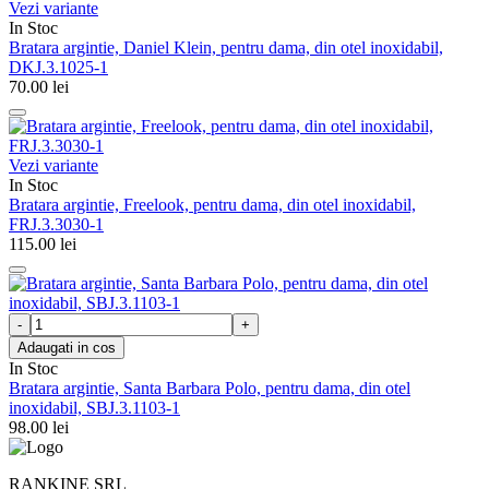
Vezi variante
In Stoc
Bratara argintie, Daniel Klein, pentru dama, din otel inoxidabil,
DKJ.3.1025-1
70.00
lei
Vezi variante
In Stoc
Bratara argintie, Freelook, pentru dama, din otel inoxidabil,
FRJ.3.3030-1
115.00
lei
Adaugati in cos
In Stoc
Bratara argintie, Santa Barbara Polo, pentru dama, din otel
inoxidabil, SBJ.3.1103-1
98.00
lei
RANKINE SRL