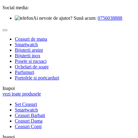
Social media:
Ai nevoie de ajutor? Sună acum:
0756038888
Ceasuri de mana
Smartwatch
Bijuterii argint
Bijuterii inox
Posete si rucsaci
Ochelari de soare
Parfumuri
Portofele si portcarduri
Inapoi
vezi toate produsele
Set Ceasuri
Smartwatch
Ceasuri Barbati
Ceasuri Dama
Ceasuri Copii
Inapoi