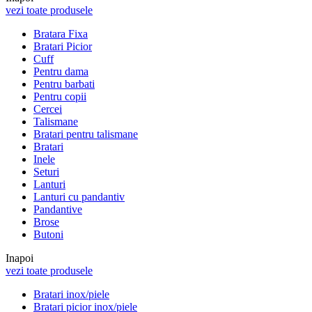
vezi toate produsele
Bratara Fixa
Bratari Picior
Cuff
Pentru dama
Pentru barbati
Pentru copii
Cercei
Talismane
Bratari pentru talismane
Bratari
Inele
Seturi
Lanturi
Lanturi cu pandantiv
Pandantive
Brose
Butoni
Inapoi
vezi toate produsele
Bratari inox/piele
Bratari picior inox/piele