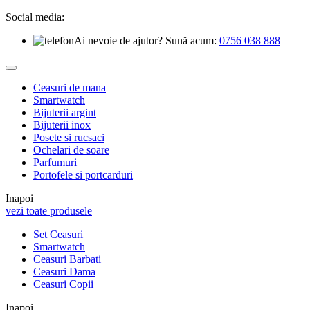
Social media:
Ai nevoie de ajutor? Sună acum:
0756 038 888
Ceasuri de mana
Smartwatch
Bijuterii argint
Bijuterii inox
Posete si rucsaci
Ochelari de soare
Parfumuri
Portofele si portcarduri
Inapoi
vezi toate produsele
Set Ceasuri
Smartwatch
Ceasuri Barbati
Ceasuri Dama
Ceasuri Copii
Inapoi