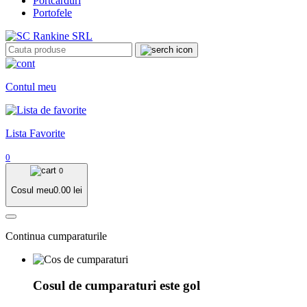
Portcarduri
Portofele
Contul meu
Lista Favorite
0
0
Cosul meu
0.00
lei
Continua cumparaturile
Cosul de cumparaturi este gol