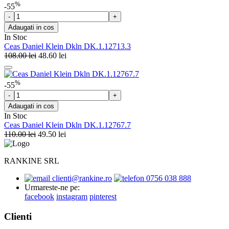
%
-55
Adaugati in cos
In Stoc
Ceas Daniel Klein Dkln DK.1.12713.3
108.00
lei
48.60
lei
%
-55
Adaugati in cos
In Stoc
Ceas Daniel Klein Dkln DK.1.12767.7
110.00
lei
49.50
lei
RANKINE SRL
clienti@rankine.ro
0756 038 888
Urmareste-ne pe:
facebook
instagram
pinterest
Clienti