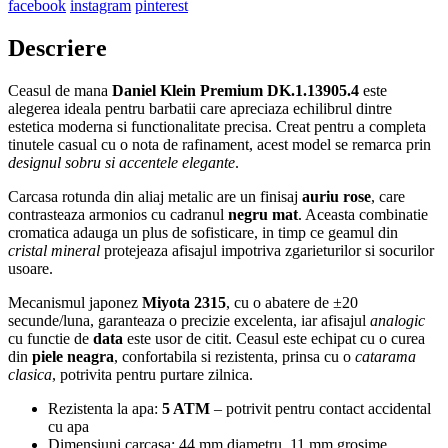
facebook
instagram
pinterest
Descriere
Ceasul de mana
Daniel Klein Premium DK.1.13905.4
este
alegerea ideala pentru barbatii care apreciaza echilibrul dintre
estetica moderna si functionalitate precisa. Creat pentru a completa
tinutele casual cu o nota de rafinament, acest model se remarca prin
designul sobru si accentele elegante
.
Carcasa rotunda din aliaj metalic are un finisaj
auriu rose
, care
contrasteaza armonios cu cadranul
negru mat
. Aceasta combinatie
cromatica adauga un plus de sofisticare, in timp ce geamul din
cristal mineral
protejeaza afisajul impotriva zgarieturilor si socurilor
usoare.
Mecanismul japonez
Miyota 2315
, cu o abatere de ±20
secunde/luna, garanteaza o precizie excelenta, iar afisajul
analogic
cu functie de
data
este usor de citit. Ceasul este echipat cu o curea
din
piele neagra
, confortabila si rezistenta, prinsa cu o
catarama
clasica
, potrivita pentru purtare zilnica.
Rezistenta la apa:
5 ATM
– potrivit pentru contact accidental
cu apa
Dimensiuni carcasa: 44 mm diametru, 11 mm grosime