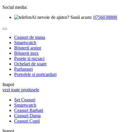
Social media:
Ai nevoie de ajutor? Sună acum:
0756038888
Ceasuri de mana
Smartwatch
Bijuterii argint
Bijuterii inox
Posete si rucsaci
Ochelari de soare
Parfumuri
Portofele si portcarduri
Inapoi
vezi toate produsele
Set Ceasuri
Smartwatch
Ceasuri Barbati
Ceasuri Dama
Ceasuri Copii
Inapoi