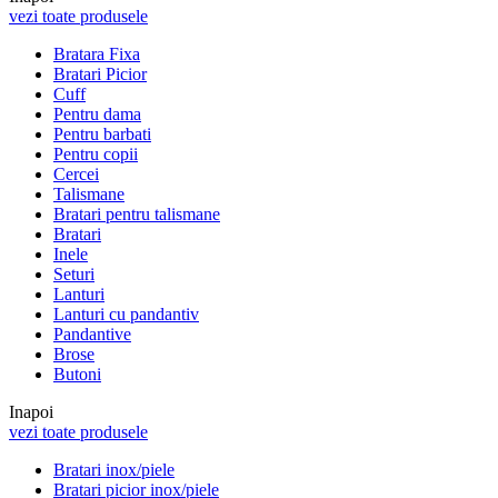
vezi toate produsele
Bratara Fixa
Bratari Picior
Cuff
Pentru dama
Pentru barbati
Pentru copii
Cercei
Talismane
Bratari pentru talismane
Bratari
Inele
Seturi
Lanturi
Lanturi cu pandantiv
Pandantive
Brose
Butoni
Inapoi
vezi toate produsele
Bratari inox/piele
Bratari picior inox/piele