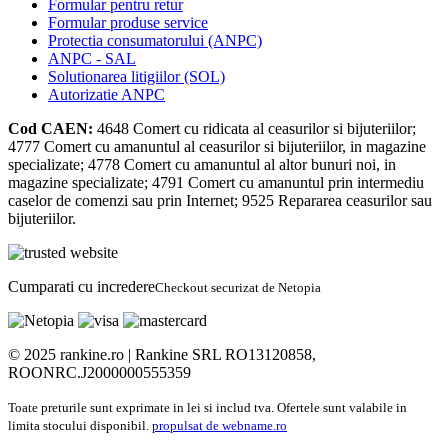
Formular pentru retur
Formular produse service
Protectia consumatorului (ANPC)
ANPC - SAL
Solutionarea litigiilor (SOL)
Autorizatie ANPC
Cod CAEN:
4648
Comert cu ridicata al ceasurilor si bijuteriilor;
4777
Comert cu amanuntul al ceasurilor si bijuteriilor, in magazine
specializate;
4778
Comert cu amanuntul al altor bunuri noi, in
magazine specializate;
4791
Comert cu amanuntul prin intermediu
caselor de comenzi sau prin Internet;
9525
Repararea ceasurilor sau
bijuteriilor.
Cumparati cu incredere
Checkout securizat de Netopia
© 2025 rankine.ro |
Rankine SRL RO13120858,
ROONRC.J2000000555359
Toate preturile sunt exprimate in lei si includ tva. Ofertele sunt valabile in
limita stocului disponibil.
propulsat de webname.ro