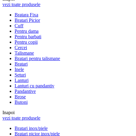
vezi toate produsele
Bratara Fixa
Bratari Picior
Cuff
Pentru dama
Pentru barbati
Pentru copii
Cercei
Talismane
Bratari pentru talismane
Bratari
Inele
Seturi
Lanturi
Lanturi cu pandantiv
Pandantive
Brose
Butoni
Inapoi
vezi toate produsele
Bratari inox/piele
Bratari picior inox/piele