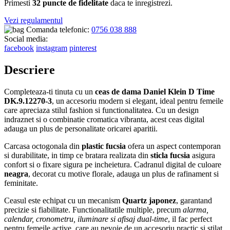
Primesti
32 puncte de fidelitate
daca te inregistrezi.
Vezi regulamentul
Comanda telefonic:
0756 038 888
Social media:
facebook
instagram
pinterest
Descriere
Completeaza-ti tinuta cu un
ceas de dama Daniel Klein D Time
DK.9.12270-3
, un accesoriu modern si elegant, ideal pentru femeile
care apreciaza stilul fashion si functionalitatea. Cu un design
indraznet si o combinatie cromatica vibranta, acest ceas digital
adauga un plus de personalitate oricarei aparitii.
Carcasa octogonala din
plastic fucsia
ofera un aspect contemporan
si durabilitate, in timp ce bratara realizata din
sticla fucsia
asigura
confort si o fixare sigura pe incheietura. Cadranul digital de culoare
neagra
, decorat cu motive florale, adauga un plus de rafinament si
feminitate.
Ceasul este echipat cu un mecanism
Quartz japonez
, garantand
precizie si fiabilitate. Functionalitatile multiple, precum
alarma,
calendar, cronometru, iluminare si afisaj dual-time
, il fac perfect
pentru femeile active, care au nevoie de un accesoriu practic si stilat.