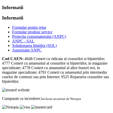
Informatii
Informatii
Formular pentru retur
Formular produse service
Protectia consumatorului (ANPC)
ANPC - SAL
Solutionarea litigiilor (SOL)
Autorizatie ANPC
Cod CAEN:
4648
Comert cu ridicata al ceasurilor si bijuteriilor;
4777
Comert cu amanuntul al ceasurilor si bijuteriilor, in magazine
specializate;
4778
Comert cu amanuntul al altor bunuri noi, in
magazine specializate;
4791
Comert cu amanuntul prin intermediu
caselor de comenzi sau prin Internet;
9525
Repararea ceasurilor sau
bijuteriilor.
Cumparati cu incredere
Checkout securizat de Netopia