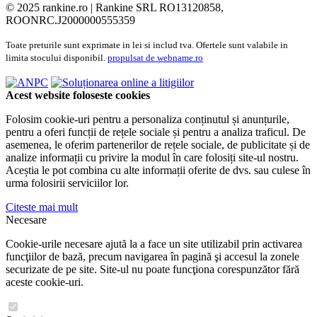
© 2025 rankine.ro |
Rankine SRL RO13120858,
ROONRC.J2000000555359
Toate preturile sunt exprimate in lei si includ tva. Ofertele sunt valabile in
limita stocului disponibil.
propulsat de webname.ro
Acest website foloseste cookies
Folosim cookie-uri pentru a personaliza conținutul și anunțurile,
pentru a oferi funcții de rețele sociale și pentru a analiza traficul. De
asemenea, le oferim partenerilor de rețele sociale, de publicitate și de
analize informații cu privire la modul în care folosiți site-ul nostru.
Aceștia le pot combina cu alte informații oferite de dvs. sau culese în
urma folosirii serviciilor lor.
Citeste mai mult
Necesare
Cookie-urile necesare ajută la a face un site utilizabil prin activarea
funcţiilor de bază, precum navigarea în pagină şi accesul la zonele
securizate de pe site. Site-ul nu poate funcţiona corespunzător fără
aceste cookie-uri.