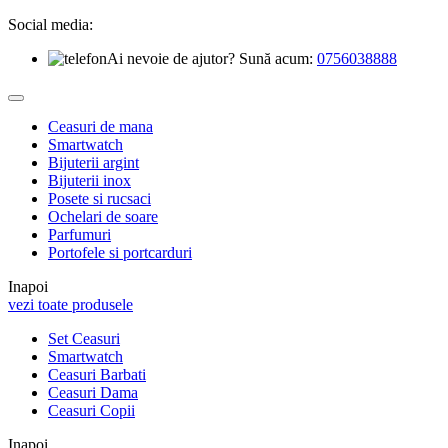
Social media:
Ai nevoie de ajutor? Sună acum:
0756038888
Ceasuri de mana
Smartwatch
Bijuterii argint
Bijuterii inox
Posete si rucsaci
Ochelari de soare
Parfumuri
Portofele si portcarduri
Inapoi
vezi toate produsele
Set Ceasuri
Smartwatch
Ceasuri Barbati
Ceasuri Dama
Ceasuri Copii
Inapoi