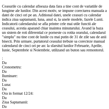
Ceasurile cu calendar afiseaza data fara a tine cont de variatiile de
lungime ale lunilor. Din acest motiv, se impune corectarea manuala a
datei de cinci ori pe an. Aditional datei, unele ceasuri cu calendar
indica ziua saptamanii, luna, anul si, la unele modele, fazele Lunii.
Indicatorii calendarului se afla printre cele mai utile functii ale
ceasului, acestia aparand chiar inaintea minutarului. Avand la baza
un sistem de roti diferential ce porneste cu rotita orarului, calendarul
"simplu" nu tine cont de lunile cu mai putin de 31 de zile sau de anii
bisecti. Prin urmare, purtatorul ceasului trebuie sa corecteze manual
calendarul de cinci ori pe an: la sfarsitul lunilor Februarie, Aprilie,
Iunie, Septembrie si Noiembrie, utilizand un buton sau remontorul.
:
Da
Cronometru:
Da
Iluminare:
Da
Luna:
Da
Ora in format 12/24:
Da
Ziua Saptamanii:
Da