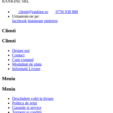
RANKINE SRL
clienti@rankine.ro
0756 038 888
Urmareste-ne pe:
facebook
instagram
pinterest
Clienti
Clienti
Despre noi
Contact
Cum comand
Modalitati de plata
Informatii Livrare
Meniu
Meniu
Deschidere colet la livrare
Politica de retur
Garantie si service
Termeni si conditii