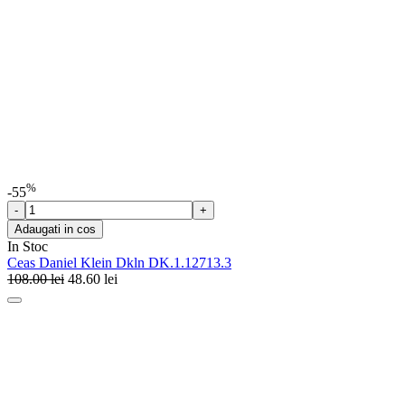
%
-55
Adaugati in cos
In Stoc
Ceas Daniel Klein Dkln DK.1.12713.3
108.00
lei
48.60
lei