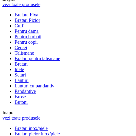
vezi toate produsele
Bratara Fixa
Bratari Picior
Cuff
Pentru dama
Pentru barbati
Pentru copii
Cercei
Talismane
Bratari pentru talismane
Bratari
Inele
Seturi
Lanturi
Lanturi cu pandantiv
Pandantive
Brose
Butoni
Inapoi
vezi toate produsele
Bratari inox/piele
Bratari picior inox/piele