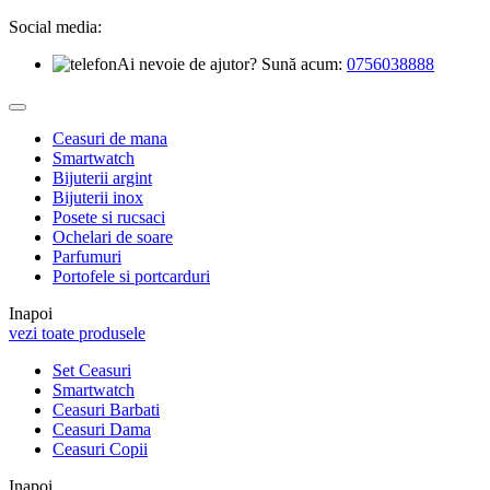
Social media:
Ai nevoie de ajutor? Sună acum:
0756038888
Ceasuri de mana
Smartwatch
Bijuterii argint
Bijuterii inox
Posete si rucsaci
Ochelari de soare
Parfumuri
Portofele si portcarduri
Inapoi
vezi toate produsele
Set Ceasuri
Smartwatch
Ceasuri Barbati
Ceasuri Dama
Ceasuri Copii
Inapoi