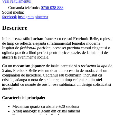
Vezi regulamentul
Comanda telefonic:
0756 038 888
Social media:
facebook
instagram
pinterest
Descriere
Imbratiseaza
stilul urban
francez cu ceasul
Freelook Belle
, o piesa
de timp ce reflecta eleganta si rafinamentul femeilor moderne.
Inspirat de
fashion-ul parizian
, acest set prezinta ceasul elegant si o
oglinda practica fiind perfect pentru orice ocazie, de la intalniri de
afaceri la evenimente sociale.
Cu un
mecanism japonez
de inalta precizie si o
rezistenta la apa
de
5 atm, Freelook Belle este nu doar un accesoriu de moda, ci si un
companion de incredere. Cadranul sau bleumarin, incrustat cu
cristale, adauga o nota de stralucire, in timp ce bratara din
otel
inoxidabil
cu nuante de
auriu rose
subliniaza un design sofisticat si
durabil.
Caracteristici principale:
Mecanism quartz cu abatere ±20 sec/luna
Afisaj analogic si geam din cristal mineral