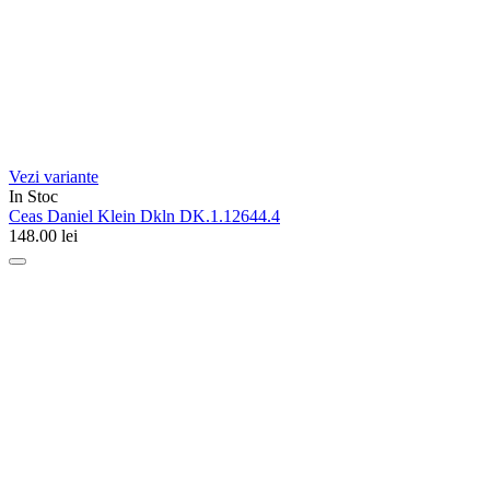
Vezi variante
In Stoc
Ceas Daniel Klein Dkln DK.1.12644.4
148.00
lei