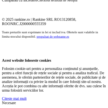
Cumparati cu incredere
Checkout securizat de Netopia
© 2025 rankine.ro |
Rankine SRL RO13120858,
ROONRC.J2000000555359
Toate preturile sunt exprimate in lei si includ tva. Ofertele sunt valabile in
limita stocului disponibil.
propulsat de webname.ro
Acest website foloseste cookies
Folosim cookie-uri pentru a personaliza conținutul și anunțurile,
pentru a oferi funcții de rețele sociale și pentru a analiza traficul. De
asemenea, le oferim partenerilor de rețele sociale, de publicitate și de
analize informații cu privire la modul în care folosiți site-ul nostru.
Aceștia le pot combina cu alte informații oferite de dvs. sau culese în
urma folosirii serviciilor lor.
Citeste mai mult
Necesare