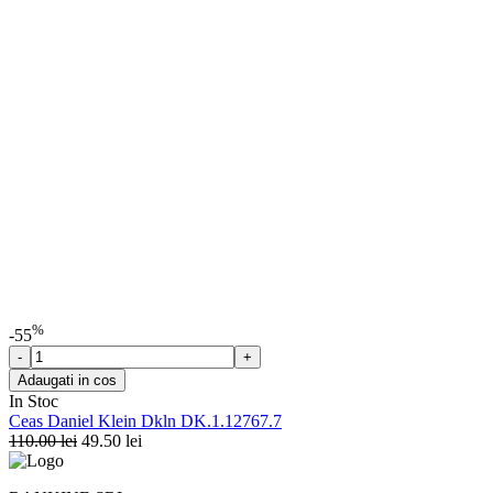
%
-55
Adaugati in cos
In Stoc
Ceas Daniel Klein Dkln DK.1.12767.7
110.00
lei
49.50
lei