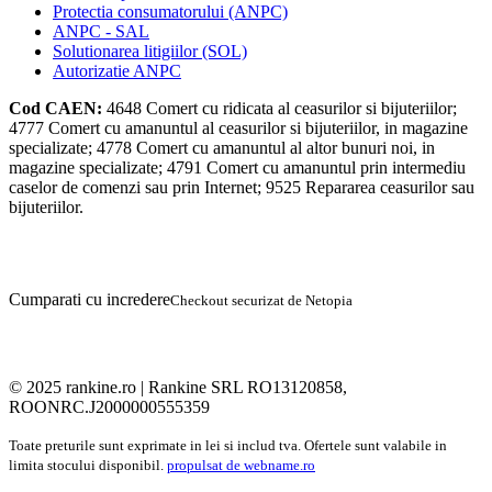
Protectia consumatorului (ANPC)
ANPC - SAL
Solutionarea litigiilor (SOL)
Autorizatie ANPC
Cod CAEN:
4648
Comert cu ridicata al ceasurilor si bijuteriilor;
4777
Comert cu amanuntul al ceasurilor si bijuteriilor, in magazine
specializate;
4778
Comert cu amanuntul al altor bunuri noi, in
magazine specializate;
4791
Comert cu amanuntul prin intermediu
caselor de comenzi sau prin Internet;
9525
Repararea ceasurilor sau
bijuteriilor.
Cumparati cu incredere
Checkout securizat de Netopia
© 2025 rankine.ro |
Rankine SRL RO13120858,
ROONRC.J2000000555359
Toate preturile sunt exprimate in lei si includ tva. Ofertele sunt valabile in
limita stocului disponibil.
propulsat de webname.ro