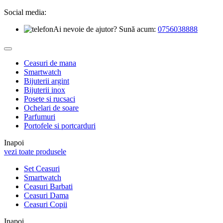
Social media:
Ai nevoie de ajutor? Sună acum:
0756038888
Ceasuri de mana
Smartwatch
Bijuterii argint
Bijuterii inox
Posete si rucsaci
Ochelari de soare
Parfumuri
Portofele si portcarduri
Inapoi
vezi toate produsele
Set Ceasuri
Smartwatch
Ceasuri Barbati
Ceasuri Dama
Ceasuri Copii
Inapoi