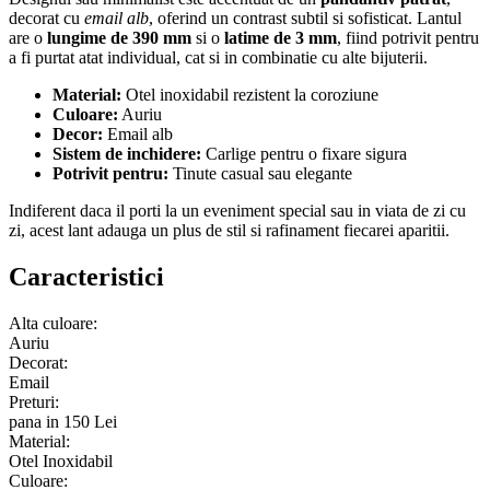
decorat cu
email alb
, oferind un contrast subtil si sofisticat. Lantul
are o
lungime de 390 mm
si o
latime de 3 mm
, fiind potrivit pentru
a fi purtat atat individual, cat si in combinatie cu alte bijuterii.
Material:
Otel inoxidabil rezistent la coroziune
Culoare:
Auriu
Decor:
Email alb
Sistem de inchidere:
Carlige pentru o fixare sigura
Potrivit pentru:
Tinute casual sau elegante
Indiferent daca il porti la un eveniment special sau in viata de zi cu
zi, acest lant adauga un plus de stil si rafinament fiecarei aparitii.
Caracteristici
Alta culoare:
Auriu
Decorat:
Email
Preturi:
pana in 150 Lei
Material:
Otel Inoxidabil
Culoare: