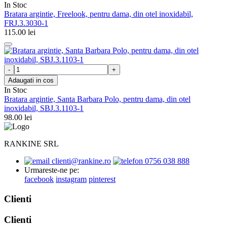
In Stoc
Bratara argintie, Freelook, pentru dama, din otel inoxidabil,
FRJ.3.3030-1
115.00
lei
Adaugati in cos
In Stoc
Bratara argintie, Santa Barbara Polo, pentru dama, din otel
inoxidabil, SBJ.3.1103-1
98.00
lei
RANKINE SRL
clienti@rankine.ro
0756 038 888
Urmareste-ne pe:
facebook
instagram
pinterest
Clienti
Clienti