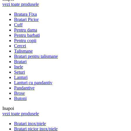
vezi toate produsele
Bratara Fixa
Bratari Picior
Cuff
Pentru dama
Pentru barbati
Pentru copii
Cercei
Talismane
Bratari pentru talismane
Bratari
Inele
Seturi
Lanturi
Lanturi cu pandantiv
Pandantive
Brose
Butoni
Inapoi
vezi toate produsele
Bratari inox/piele
Bratari picior inox/piele