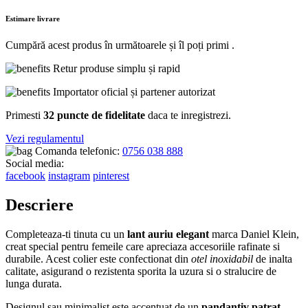
Estimare livrare
Cumpără acest produs în următoarele
și îl poți primi
.
Retur produse simplu și rapid
Importator oficial și partener autorizat
Primesti
32 puncte de fidelitate
daca te inregistrezi.
Vezi regulamentul
Comanda telefonic:
0756 038 888
Social media:
facebook
instagram
pinterest
Descriere
Completeaza-ti tinuta cu un
lant auriu elegant
marca Daniel Klein,
creat special pentru femeile care apreciaza accesoriile rafinate si
durabile. Acest colier este confectionat din
otel inoxidabil
de inalta
calitate, asigurand o rezistenta sporita la uzura si o stralucire de
lunga durata.
Designul sau minimalist este accentuat de un
pandantiv patrat
,