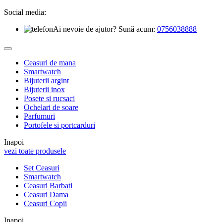
Social media:
Ai nevoie de ajutor? Sună acum:
0756038888
Ceasuri de mana
Smartwatch
Bijuterii argint
Bijuterii inox
Posete si rucsaci
Ochelari de soare
Parfumuri
Portofele si portcarduri
Inapoi
vezi toate produsele
Set Ceasuri
Smartwatch
Ceasuri Barbati
Ceasuri Dama
Ceasuri Copii
Inapoi