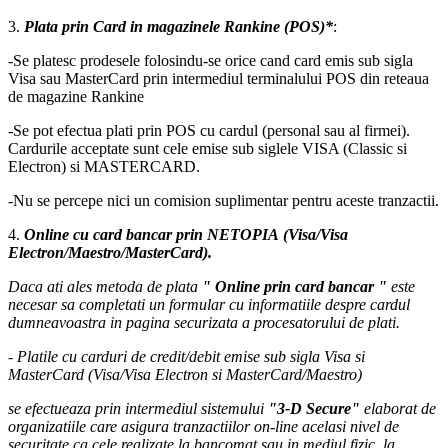
3.
Plata prin Card in magazinele Rankine (POS)*
:
-Se platesc prodesele folosindu-se orice cand card emis sub sigla
Visa sau MasterCard prin intermediul terminalului POS din reteaua
de magazine Rankine
-Se pot efectua plati prin POS cu cardul (personal sau al firmei).
Cardurile acceptate sunt cele emise sub siglele VISA (Classic si
Electron) si MASTERCARD.
-Nu se percepe nici un comision suplimentar pentru aceste tranzactii.
4.
Online cu card bancar prin NETOPIA (Visa/Visa
Electron/Maestro/MasterCard).
Daca ati ales metoda de plata
" Online prin card bancar "
este
necesar sa completati un formular cu informatiile despre cardul
dumneavoastra in pagina securizata a procesatorului de plati.
- Platile cu carduri de credit/debit emise sub sigla Visa si
MasterCard (Visa/Visa Electron si MasterCard/Maestro)
se efectueaza prin intermediul sistemului
"3-D Secure"
elaborat de
organizatiile care asigura tranzactiilor on-line acelasi nivel de
securitate ca cele realizate la bancomat sau in mediul fizic, la