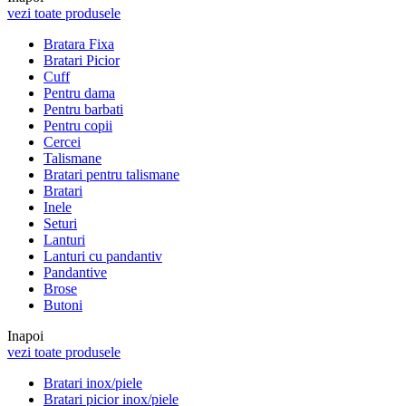
vezi toate produsele
Bratara Fixa
Bratari Picior
Cuff
Pentru dama
Pentru barbati
Pentru copii
Cercei
Talismane
Bratari pentru talismane
Bratari
Inele
Seturi
Lanturi
Lanturi cu pandantiv
Pandantive
Brose
Butoni
Inapoi
vezi toate produsele
Bratari inox/piele
Bratari picior inox/piele