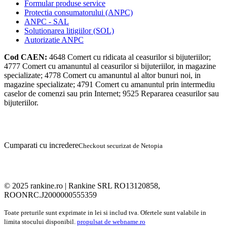
Formular produse service
Protectia consumatorului (ANPC)
ANPC - SAL
Solutionarea litigiilor (SOL)
Autorizatie ANPC
Cod CAEN:
4648
Comert cu ridicata al ceasurilor si bijuteriilor;
4777
Comert cu amanuntul al ceasurilor si bijuteriilor, in magazine
specializate;
4778
Comert cu amanuntul al altor bunuri noi, in
magazine specializate;
4791
Comert cu amanuntul prin intermediu
caselor de comenzi sau prin Internet;
9525
Repararea ceasurilor sau
bijuteriilor.
Cumparati cu incredere
Checkout securizat de Netopia
© 2025 rankine.ro |
Rankine SRL RO13120858,
ROONRC.J2000000555359
Toate preturile sunt exprimate in lei si includ tva. Ofertele sunt valabile in
limita stocului disponibil.
propulsat de webname.ro