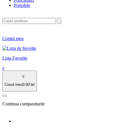
Portcarduri
Portofele
Contul meu
Lista Favorite
0
0
Cosul meu
0.00
lei
Continua cumparaturile