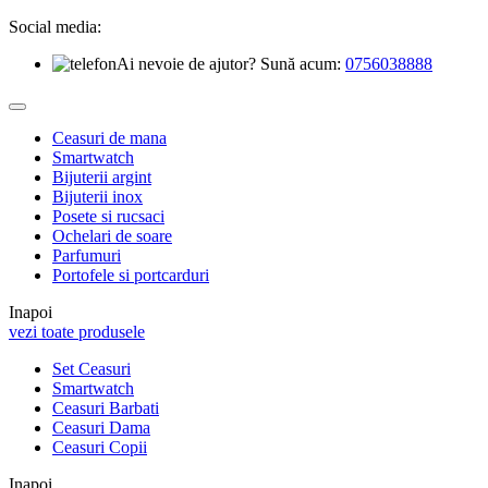
Social media:
Ai nevoie de ajutor? Sună acum:
0756038888
Ceasuri de mana
Smartwatch
Bijuterii argint
Bijuterii inox
Posete si rucsaci
Ochelari de soare
Parfumuri
Portofele si portcarduri
Inapoi
vezi toate produsele
Set Ceasuri
Smartwatch
Ceasuri Barbati
Ceasuri Dama
Ceasuri Copii
Inapoi