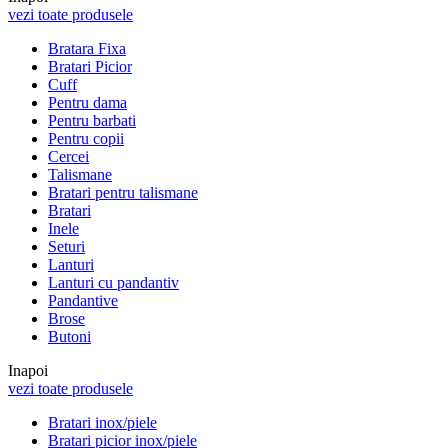
vezi toate produsele
Bratara Fixa
Bratari Picior
Cuff
Pentru dama
Pentru barbati
Pentru copii
Cercei
Talismane
Bratari pentru talismane
Bratari
Inele
Seturi
Lanturi
Lanturi cu pandantiv
Pandantive
Brose
Butoni
Inapoi
vezi toate produsele
Bratari inox/piele
Bratari picior inox/piele