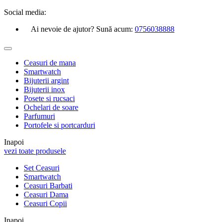
Social media:
Ai nevoie de ajutor? Sună acum:
0756038888
Ceasuri de mana
Smartwatch
Bijuterii argint
Bijuterii inox
Posete si rucsaci
Ochelari de soare
Parfumuri
Portofele si portcarduri
Inapoi
vezi toate produsele
Set Ceasuri
Smartwatch
Ceasuri Barbati
Ceasuri Dama
Ceasuri Copii
Inapoi