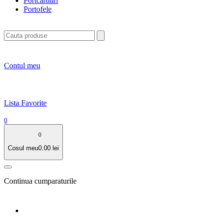
Portcarduri
Portofele
Contul meu
Lista Favorite
0
0
Cosul meu
0.00
lei
Continua cumparaturile