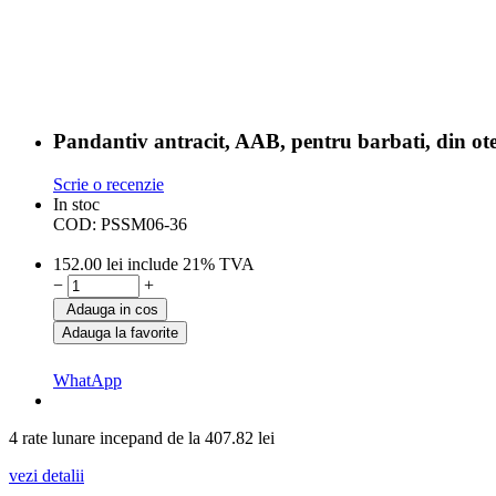
Pandantiv antracit, AAB, pentru barbati, din ot
Scrie o recenzie
In stoc
COD:
PSSM06-36
152.00
lei
include 21% TVA
−
+
Adauga in cos
Adauga la favorite
WhatApp
4 rate lunare incepand de la
407.82
lei
vezi detalii