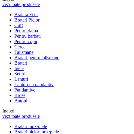
vezi toate produsele
Bratara Fixa
Bratari Picior
Cuff
Pentru dama
Pentru barbati
Pentru copii
Cercei
Talismane
Bratari pentru talismane
Bratari
Inele
Seturi
Lanturi
Lanturi cu pandantiv
Pandantive
Brose
Butoni
Inapoi
vezi toate produsele
Bratari inox/piele
Bratari picior inox/piele