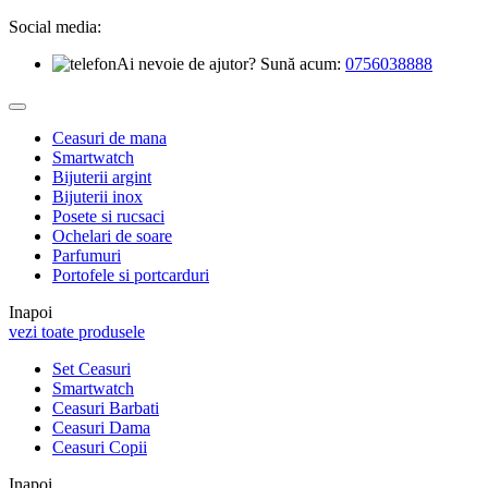
Social media:
Ai nevoie de ajutor? Sună acum:
0756038888
Ceasuri de mana
Smartwatch
Bijuterii argint
Bijuterii inox
Posete si rucsaci
Ochelari de soare
Parfumuri
Portofele si portcarduri
Inapoi
vezi toate produsele
Set Ceasuri
Smartwatch
Ceasuri Barbati
Ceasuri Dama
Ceasuri Copii
Inapoi