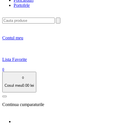
Portcarduri
Portofele
Contul meu
Lista Favorite
0
0
Cosul meu
0.00
lei
Continua cumparaturile