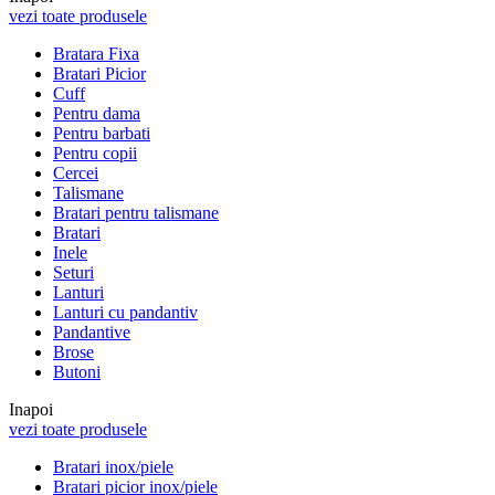
vezi toate produsele
Bratara Fixa
Bratari Picior
Cuff
Pentru dama
Pentru barbati
Pentru copii
Cercei
Talismane
Bratari pentru talismane
Bratari
Inele
Seturi
Lanturi
Lanturi cu pandantiv
Pandantive
Brose
Butoni
Inapoi
vezi toate produsele
Bratari inox/piele
Bratari picior inox/piele