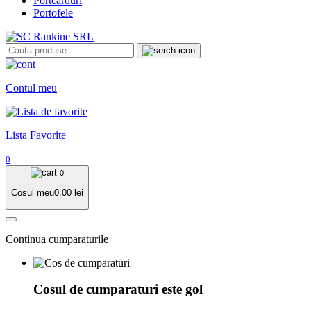
Portcarduri
Portofele
Contul meu
Lista Favorite
0
0
Cosul meu
0.00
lei
Continua cumparaturile
Cosul de cumparaturi este gol