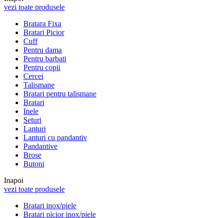
vezi toate produsele
Bratara Fixa
Bratari Picior
Cuff
Pentru dama
Pentru barbati
Pentru copii
Cercei
Talismane
Bratari pentru talismane
Bratari
Inele
Seturi
Lanturi
Lanturi cu pandantiv
Pandantive
Brose
Butoni
Inapoi
vezi toate produsele
Bratari inox/piele
Bratari picior inox/piele