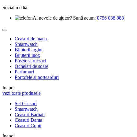
Social media:
Ai nevoie de ajutor? Sună acum:
0756 038 888
Ceasuri de mana
Smartwatch
Bijuterii argint
Bijuterii inox
Posete si rucsaci
Ochelari de soare
Parfumuri
Portofele si portcarduri
Inapoi
vezi toate produsele
Set Ceasuri
Smartwatch
Ceasuri Barbati
Ceasuri Dama
Ceasuri Copii
Inapoi