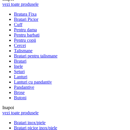
vezi toate produsele
Bratara Fixa
Bratari Picior
Cuff
Pentru dama
Pentru barbati
Pentru copii
Cercei
Talismane
Bratari pentru talismane
Bratari
Inele
Seturi
Lanturi
Lanturi cu pandantiv
Pandantive
Brose
Butoni
Inapoi
vezi toate produsele
Bratari inox/piele
Bratari picior inox/piele