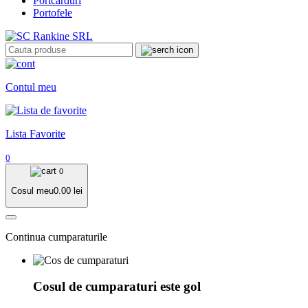
Portcarduri
Portofele
Contul meu
Lista Favorite
0
0
Cosul meu
0.00
lei
Continua cumparaturile
Cosul de cumparaturi este gol