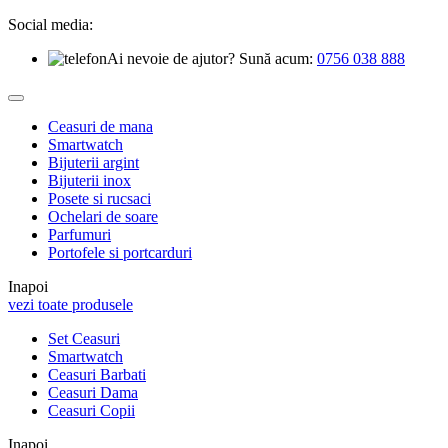
Social media:
Ai nevoie de ajutor? Sună acum:
0756 038 888
Ceasuri de mana
Smartwatch
Bijuterii argint
Bijuterii inox
Posete si rucsaci
Ochelari de soare
Parfumuri
Portofele si portcarduri
Inapoi
vezi toate produsele
Set Ceasuri
Smartwatch
Ceasuri Barbati
Ceasuri Dama
Ceasuri Copii
Inapoi